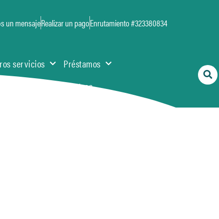
os un mensaje
Realizar un pago
Enrutamiento #323380834
ros servicios
Préstamos
Contacte con nosotros