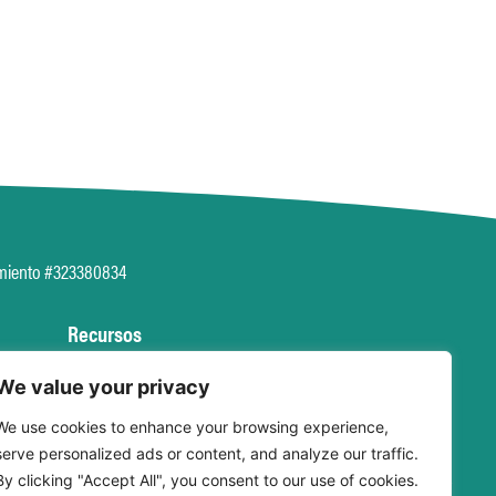
miento #323380834
Recursos
Calculadoras financieras
We value your privacy
Préstamo sin pago
We use cookies to enhance your browsing experience,
¿Ha perdido o le han robado la
serve personalized ads or content, and analyze our traffic.
tarjeta?
By clicking "Accept All", you consent to our use of cookies.