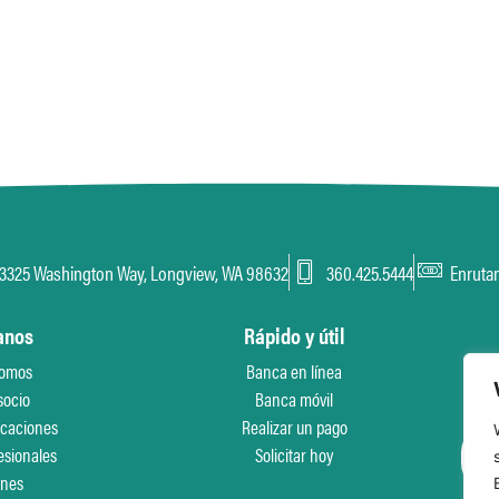
3325 Washington Way, Longview, WA 98632
360.425.5444
Enruta
anos
Rápido y útil
somos
Banca en línea
socio
Banca móvil
acaciones
Realizar un pago
esionales
Solicitar hoy
ones